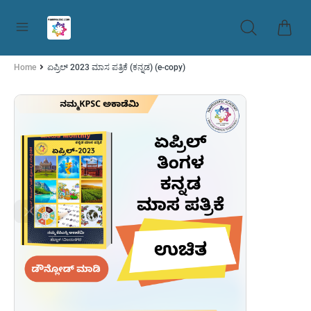
Home
ಏಪ್ರಿಲ್ 2023 ಮಾಸ ಪತ್ರಿಕೆ (ಕನ್ನಡ) (e-copy)